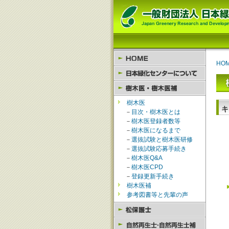
HO
樹木医
キ
－
目次・樹木医とは
－
樹木医登録者数等
－
樹木医になるまで
－
選抜試験と樹木医研修
－
選抜試験応募手続き
－
樹木医Q&A
－
樹木医CPD
－
登録更新手続き
樹木医補
参考図書等と先輩の声