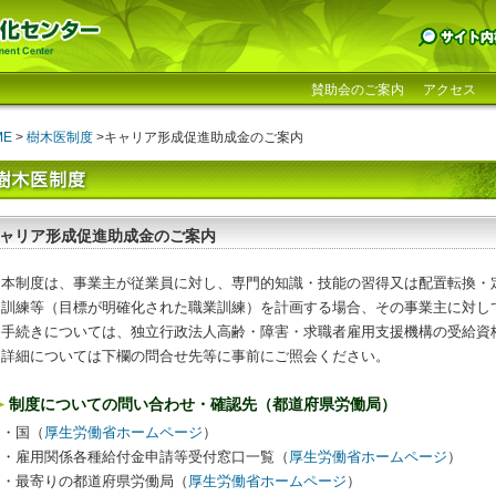
賛助会のご案内
アクセス
ME
>
樹木医制度
>キャリア形成促進助成金のご案内
ャリア形成促進助成金のご案内
本制度は、事業主が従業員に対し、専門的知識・技能の習得又は配置転換・
訓練等（目標が明確化された職業訓練）を計画する場合、その事業主に対し
手続きについては、独立行政法人高齢・障害・求職者雇用支援機構の受給資
詳細については下欄の問合せ先等に事前にご照会ください。
制度についての問い合わせ・確認先（都道府県労働局）
・国（
厚生労働省ホームページ
）
・雇用関係各種給付金申請等受付窓口一覧（
厚生労働省ホームページ
）
・最寄りの都道府県労働局（
厚生労働省ホームページ
）