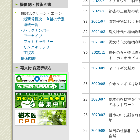
35
2023/7
イチョウの「萌芽
34
2023/3
銀杏の三種類の枝 
機関誌グリーン・エージ
－最新号目次、今後の予定
33
2021/07
園芸作物における
－連載一覧
－バックナンバー
32
2021/03
縄文時代の植物利
－アーカイブ
－フォトギャラリー
31
2021/02
縄文時代の植物利
－リンクギャラリー
30
2020/11
自分の食べ物は自
－正誤表
るニホンホホビロ
技術図書
29
2020/09
ヤドリギの魅力
28
2020/08
在来タンポポは駆
27
2020/07
樹木の多様性を守
のネットワーク
26
2020/03
都市の中に残され
地
25
2019/08
皇居の植物相 －
自然－