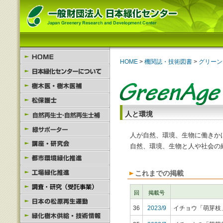
HOME
>
機関誌・技術図書
>
グリーン
人と環境
人が自然、環境、生物に働きか
自然、環境、生物と人や社会の
これまでの掲載
回
掲載号
36
2023/9
イチョウ「萌芽枝