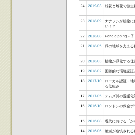
24
2019/03
雄花と雌花で微生
23
2018/09
ナナフシが植物に
い！？
22
2018/08
Pond dippi
21
2018/05
緑の地球を支える
20
2018/03
植物が緑化する仕
19
2018/02
国際的な環境認証
18
2017/10
ローカル認証－地
る仕組み
17
2017/05
テムズ川の温暖化
16
2016/10
ロンドンの保全ボ
15
2016/08
現代における「か
14
2016/06
絶滅が危惧される