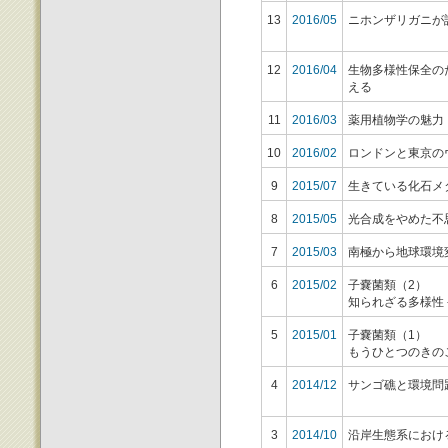
13
2016/05
ニホンザリガニが
12
2016/04
生物多様性保全の
える
11
2016/03
薬用植物学の魅力
10
2016/02
ロンドンと東京の
9
2015/07
生きている化石メ
8
2015/05
光合成をやめた不
7
2015/03
南極から地球環境
6
2015/02
子嚢菌類（2）
知られざる多様性
5
2015/01
子嚢菌類（1）
もうひとつのきの
4
2014/12
サンゴ礁と環境問
3
2014/10
沿岸生態系におけ