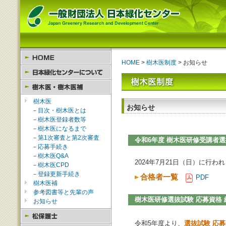
HOME
>
樹木医制度
> お知らせ
樹木医
お知らせ
－
目次・樹木医とは
－
樹木医登録者数等
－
樹木医になるまで
－
第1次審査と第2次審査
令和6年度 樹木医研修受講者
－
応募手続き
－
樹木医Q&A
2024年7月21日（日）に行
－
樹木医CPD
－
登録更新手続き
合格者一覧
PDF
樹木医補
参考図書等と先輩の声
樹木医研修選抜試験 応募資格
お知らせ
令和5年度より、
選抜試験 応