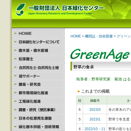
HOME
>
機関誌・技術図書
>
グリーン
野草の食卓
執筆者：野草研究家 菊池 はる
これまでの掲載
回
掲載号
タ
6
2023/3
冬の草木のア
5
2023/1
野草で冬支度
4
2022/10・11
野草の彩りを