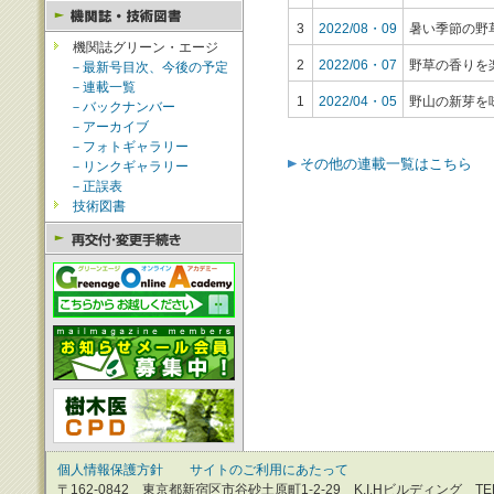
3
2022/08・09
暑い季節の
機関誌グリーン・エージ
2
2022/06・07
野草の香り
－最新号目次、今後の予定
－連載一覧
1
2022/04・05
野山の新芽を
－バックナンバー
－アーカイブ
－フォトギャラリー
その他の連載一覧はこちら
－リンクギャラリー
－正誤表
技術図書
個人情報保護方針
サイトのご利用にあたって
〒162-0842 東京都新宿区市谷砂土原町1-2-29 K,I,Hビルディング TEL：0