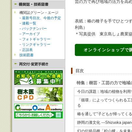
芸の力で再び地域の活力を高
機関誌グリーン・エージ
－最新号目次、今後の予定
表紙：椿の種子を手でひとつ
－連載一覧
利島）
－バックナンバー
－アーカイブ
＊写真提供 東京島しょ農業協
－フォトギャラリー
－リンクギャラリー
オンラインショップで
－正誤表
技術図書
目次
特集：樹芸・工芸の力で地域
今日の課題：地域の植物を利用
「循環」によってつくられる工
る
椿を通して"子どもが帰ってくる
静岡の漆文化 ―Shizuoka jap
幻の伝統品種「松山櫨」を未来