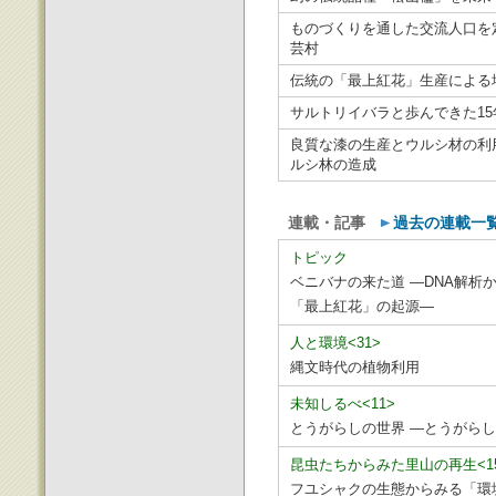
ものづくりを通した交流人口を
芸村
伝統の「最上紅花」生産による
サルトリイバラと歩んできた15
良質な漆の生産とウルシ材の利
ルシ林の造成
連載・記事
過去の連載一
トピック
ベニバナの来た道 ―DNA解析
「最上紅花」の起源―
人と環境<31>
縄文時代の植物利用
未知しるべ<11>
とうがらしの世界 ―とうがら
昆虫たちからみた里山の再生<1
フユシャクの生態からみる「環