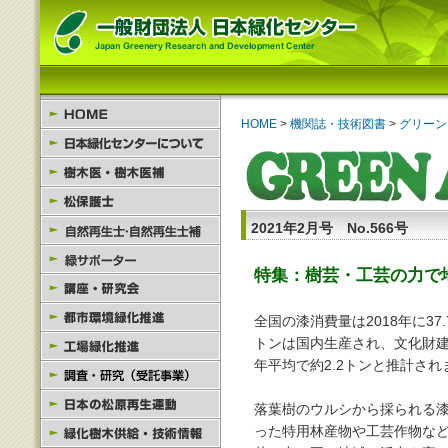
HOME
>
機関誌・技術図書
>
グリーン
2021年2月号 No.566号
特集：樹芸・工芸の力で
全国の漆消費量は2018年に37
トンは国内生産され、文化財
年平均で約2.2トンと推計され
落葉樹のウルシから採られる
った特用林産物や工芸作物な