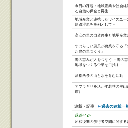
今日の課題：地域産業や社会経
る自然の保全と再生
地域産業と連携したワイズユー
釧路湿原を事例として－
高安の里の自然再生と地場産業
すばらしい風景が農業を守る「
た農の里づくり」
海の恵みが人をつなぐ －海の
地域をつくる企業を目指す－
酒都西条の山と水を育む活動
アブラギリを活かす若狭の里山
市）
連載・記事
過去の連載一
緑道<42>
昭和後期の歩行者空間に関する