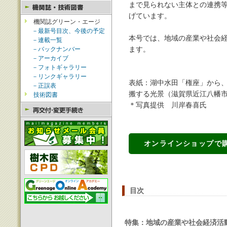
まで見られない主体との連携
げています。
機関誌グリーン・エージ
－最新号目次、今後の予定
本号では、地域の産業や社会
－連載一覧
－バックナンバー
ます。
－アーカイブ
－フォトギャラリー
－リンクギャラリー
表紙：湖中水田「権座」から
－正誤表
搬する光景（滋賀県近江八幡
技術図書
＊写真提供 川岸春喜氏
オンラインショップで
目次
特集：地域の産業や社会経済活