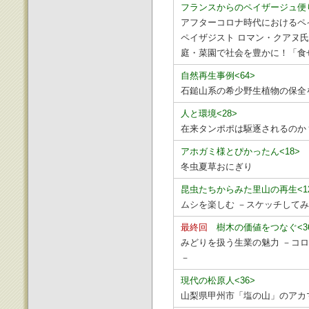
フランスからのペイザージュ便り
アフターコロナ時代におけるペ
ペイザジスト ロマン・クアヌ
庭・菜園で社会を豊かに！「食
自然再生事例<64>
石鎚山系の希少野生植物の保全
人と環境<28>
在来タンポポは駆逐されるのか
アホガミ様とぴかったん<18>
冬虫夏草おにぎり
昆虫たちからみた里山の再生<1
ムシを楽しむ －スケッチして
最終回
樹木の価値をつなぐ<3
みどりを扱う生業の魅力 －コ
－
現代の松原人<36>
山梨県甲州市「塩の山」のアカ