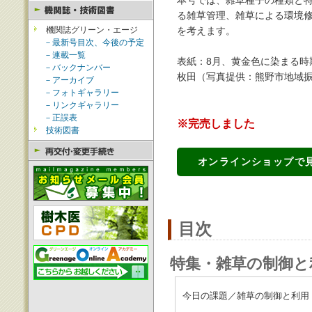
本号では、雑草種子の種類と
る雑草管理、雑草による環境
機関誌グリーン・エージ
を考えます。
－最新号目次、今後の予定
－連載一覧
表紙：8月、黄金色に染まる時
－バックナンバー
枚田（写真提供：熊野市地域
－アーカイブ
－フォトギャラリー
－リンクギャラリー
－正誤表
※完売しました
技術図書
オンラインショップで
目次
特集・雑草の制御と
今日の課題／雑草の制御と利用