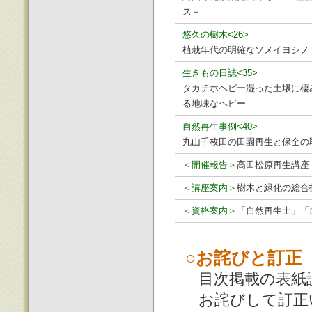
ス－
悠久の樹木<26>
植栽年代の明確なソメイヨシノ
生きもの日誌<35>
タカチホヘビー湿った土壌に棲
る地味なヘビー
自然再生事例<40>
丸山千枚田の田園再生と保全の
＜開催報告＞
高田松原再生講座
＜講座案内＞
樹木と緑化の総合
＜資格案内＞
「自然再生士」「
○お詫びと訂正
目次掲載の表紙説
お詫びして訂正