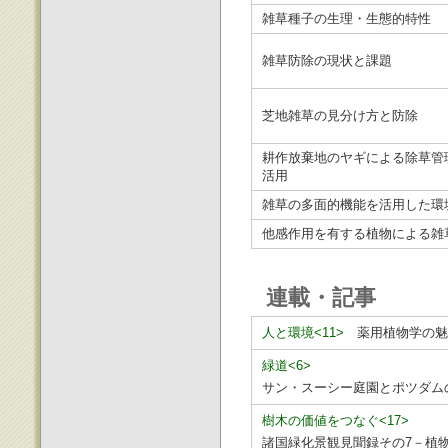
雑草種子の生理・生態的特性
雑草防除の現状と課題
芝地雑草の見分け方と防除
耕作放棄地のヤギによる除草管
活用
雑草の多面的機能を活用した環
他感作用を有する植物による雑
連載・記事
人と環境<11>
薬用植物学の魅
緑道<6>
サン・スーシー庭園とポツダム
樹木の価値をつなぐ<17>
諸国緑化景観見聞録その7－植