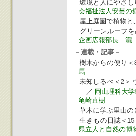
環境と人にやさし
会福祉法人安芸の
屋上庭園で植物と
グリーンルーフを
企画広報部長 瀧
－連載・記事－
樹木からの便り＜
馬
未知しるべ＜2＞
／
岡山理科大学
亀崎直樹
草木に学ぶ里山の自
生きもの日誌＜1
県立人と自然の博