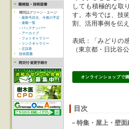
しても積極的な取
機関誌グリーン・エージ
す。本号では、技
－最新号目次、今後の予定
割、活用事例を伝
－連載一覧
－バックナンバー
－アーカイブ
－フォトギャラリー
表紙：「みどりの
－リンクギャラリー
（東京都・日比谷
－正誤表
技術図書
オンラインショップで
目次
－特集・屋上・壁面