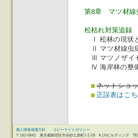
第8章 マツ材線
松枯れ対策追録
Ⅰ 松林の現状
Ⅱ マツ材線虫
Ⅲ マツノザイ
Ⅳ 海岸林の整
ネットショ
正誤表はこち
個人情報保護方針
コピーライトポリシー
〒162-0842 東京都新宿区市谷砂土原町1-2-29 K,I,Hビルディング TEL：0