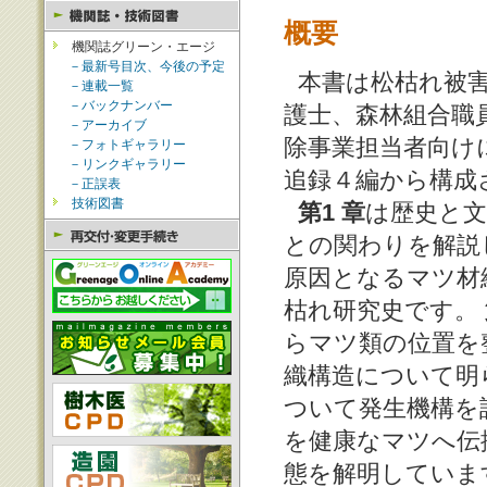
概要
機関誌グリーン・エージ
－最新号目次、今後の予定
本書は松枯れ被
－連載一覧
－バックナンバー
護士、森林組合職
－アーカイブ
除事業担当者向け
－フォトギャラリー
－リンクギャラリー
追録４編から構成
－正誤表
技術図書
第1 章
は歴史と
との関わりを解説
原因となるマツ材
枯れ研究史です。
らマツ類の位置を
織構造について明
ついて発生機構を
を健康なマツへ伝
態を解明していま