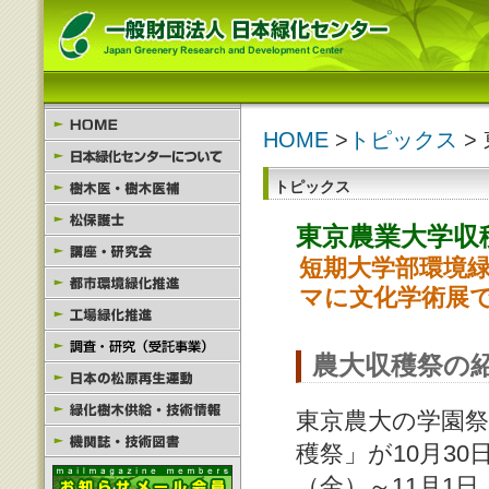
HOME
>
トピックス
>
トピックス
東京農業大学収
短期大学部環境
マに文化学術展
農大収穫祭の
東京農大の学園祭
穫祭」が10月30
（金）～11月1日