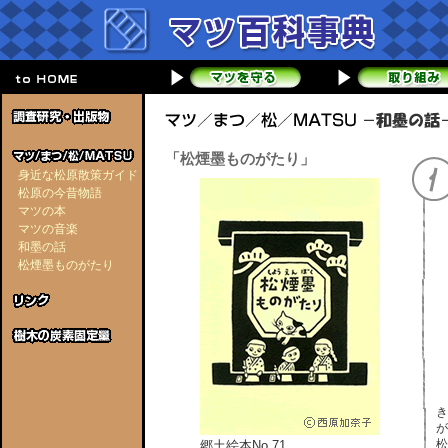
「松煙墨ものがたり」
身近な松原散策ガイド
松原の今昔物語
マツの本
マツの音楽
和墨の話
松煙墨ものがたり
き
が
松
郷土絵本No.71