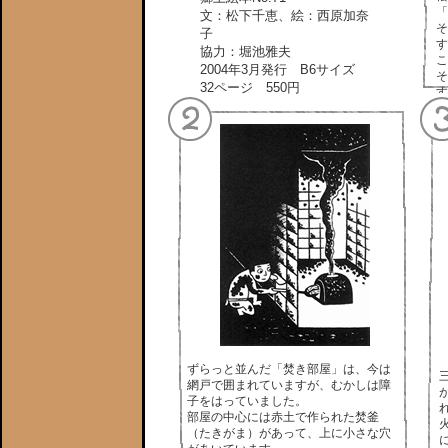
「
文：松下千恵、絵：西原加奈
そ
子
す
協力：堀池雅夫
こ
2004年3月発行 B6サイズ
そ
32ページ 550円
す
ずらっと並んだ「焚き部屋」は、今は
網戸で囲まれていますが、むかしは障
子をはっていました。
部屋の中心には赤土で作られた焚釜
（たきがま）があって、上に小さな穴