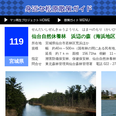
せんだいしぜんきゅうようりん はまべのもり（かいひ
仙台自然休養林 浜辺の森（海浜地区
119
所在地
宮城県仙台市若林区荒浜ほか
規模
幅 約40ｍ～500ｍ（国有林の間にある民有
延長 約７ｋｍ 面積 156.71ha 樹齢 11～
指定
潮害防備保安林、保健保安林、仙台自然休養林
宮城県
問合せ
東北森林管理局仙台森林管理署 電話 022－273