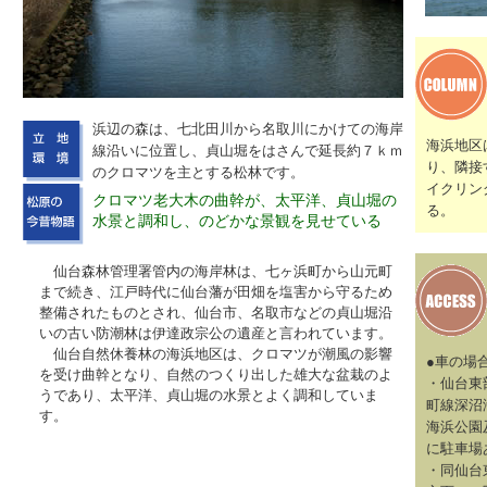
浜辺の森は、七北田川から名取川にかけての海岸
海浜地区
線沿いに位置し、貞山堀をはさんで延長約７ｋｍ
り、隣接
のクロマツを主とする松林です。
イクリン
クロマツ老大木の曲幹が、太平洋、貞山堀の
る。
水景と調和し、のどかな景観を見せている
仙台森林管理署管内の海岸林は、七ヶ浜町から山元町
まで続き、江戸時代に仙台藩が田畑を塩害から守るため
整備されたものとされ、仙台市、名取市などの貞山堀沿
いの古い防潮林は伊達政宗公の遺産と言われています。
仙台自然休養林の海浜地区は、クロマツが潮風の影響
●車の場
を受け曲幹となり、自然のつくり出した雄大な盆栽のよ
・仙台東
うであり、太平洋、貞山堀の水景とよく調和していま
町線深沼
す。
海浜公園
に駐車場
・同仙台