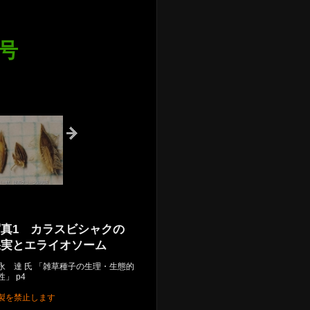
号
写真1 カラスビシャクの
果実とエライオソーム
永 達 氏 「雑草種子の生理・生態的
性」 p4
製を禁止します